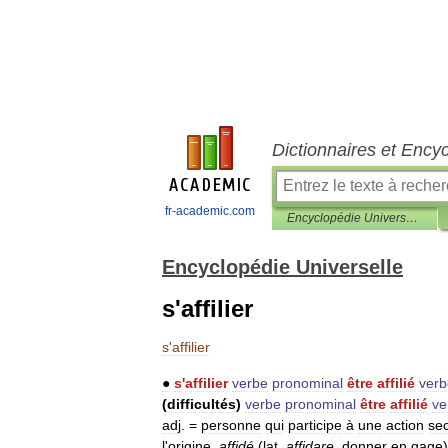
Dictionnaires et Ency
fr-academic.com
Encyclopédie Universelle
Encyclopédie Universelle
s'affilier
s
'
affilier
●
s
'
affilier
verbe
pronominal
être
affilié
verb
(
difficultés
)
verbe
pronominal
être
affilié
ve
adj
. =
personne
qui
participe
à
une
action
se
l
'
origine
,
affidé
(
lat
.
affidare
,
donner
en
gage