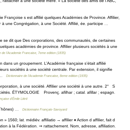
 rattacher à une société mère. « La société des amis de l ABC,
 Françoise s est affilié quelques Académies de Province. Affilier,
r à une Congrégation, à une Société. Affilié, ée. participe …
l ne se dit que Des corporations, des communautés, de certaines
 quelques académies de province. Affilier plusieurs sociétés à une
re de l'Academie Francaise, 7eme edition (1835)
on dans un groupement. L’Académie française s’était affilié
eurs sociétés à une société centrale. Par extension, il signifie
t …
Dictionnaire de l'Academie Francaise, 8eme edition (1935)
orporation, à une société. Affilier une société à une autre. 2° S
de sociétés. ÉTYMOLOGIE Provenç. afilhar ; catal. afillar ; espagn.
çaise d'Émile Littré
rds Thônes) …
Dictionnaire Français-Savoyard
n » 1560; lat. médiév. affiliatio → affilier ♦ Action d affilier, fait d
iation à la Fédération. ⇒ rattachement. Nom, adresse, affiliation.