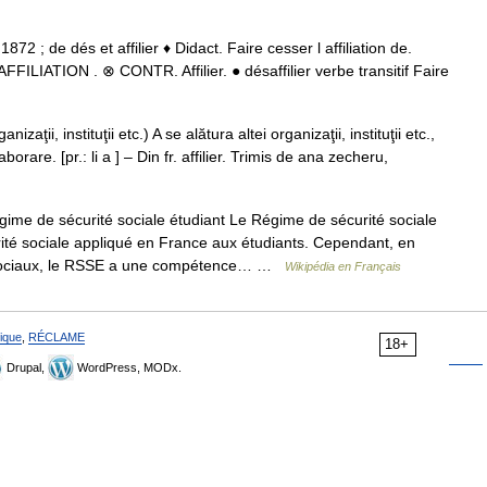
 1872 ; de dés et affilier ♦ Didact. Faire cesser l affiliation de.
AFFILIATION . ⊗ CONTR. Affilier. ● désaffilier verbe transitif Faire
izaţii, instituţii etc.) A se alătura altei organizaţii, instituţii etc.,
rare. [pr.: li a ] – Din fr. affilier. Trimis de ana zecheru,
me de sécurité sociale étudiant Le Régime de sécurité sociale
ité sociale appliqué en France aux étudiants. Cependant, en
s sociaux, le RSSE a une compétence… …
Wikipédia en Français
ique
,
RÉCLAME
18+
Drupal,
WordPress, MODx.