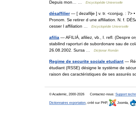
Depuis mon… …
Encyclopédie Universelle
désaffilier
— [ dezafilje ] v. tr. <conjug. : 7> •
Pronom. Se retirer d une affiliation. N. f. DÉS
cesser l affiliation …
Encyclopédie Universelle
afilia
— AFILIÁ, afiliez, vb., I. refl. (Despre organ
stabilind raporturi de subordonare sau de colabo
26.08.2002. Sursa …
Dicționar Român
Regime de securite sociale etudiant
— Régi
étudiant (RSSE) désigne le système de sécur
raison des caractéristiques de ses assuré
© Academic, 2000-2026
Contactez-nous:
Support techn
Dictionnaires exportation
, créé sur PHP,
Joomla,