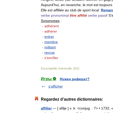
Aujourd
'
hui
,
en
revanche
,
le
mot
est
toujours
Elle
est
affiliée
au
club
de
sport
local
.
Remar
verbe
pronominal
être
affilié
verbe
passif
S
'
i
Synonymes
:
-
adhérent
-
adhérer
-
entrer
-
membre
-
militant
-
recrue
-
s
'
enrôler
Encyclopédie
Universelle
.
2012
.
Игры ⚽
Нужен реферат?
s'afficher
Regardez d'autres dictionnaires:
affilier
— [ afilje ] v. tr. <conjug. : 7> • 1732; 