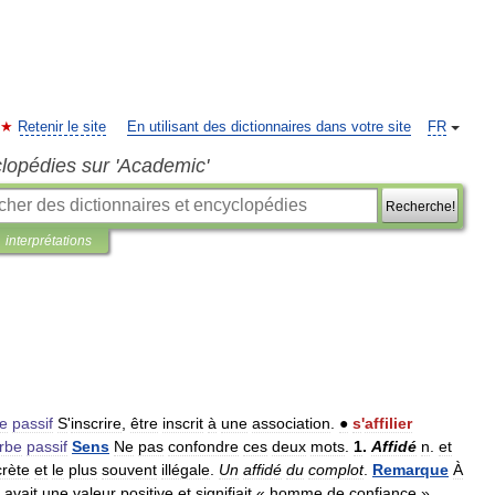
Retenir le site
En utilisant des dictionnaires dans votre site
FR
clopédies sur 'Academic'
Recherche!
interprétations
e
passif
S
'
inscrire
,
être
inscrit
à
une
association
.
●
s
'
affilier
rbe
passif
Sens
Ne
pas
confondre
ces
deux
mots
.
1
.
Affidé
n
.
et
crète
et
le
plus
souvent
illégale
.
Un
affidé
du
complot
.
Remarque
À
)
avait
une
valeur
positive
et
signifiait
«
homme
de
confiance
».