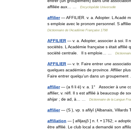
entrer (un groupement) dans une association,
affiliée aux… …
Encyclopédie Universelle
affilier
— AFFILIER. v. a. Adopter. L Acadé mie
s emploie avec le pronom personnel. S affilie
Dictionnaire de l'Académie Française 1798
AFFILIER
— v. a. Adopter, associer à soi. I
sociétés. L Académie française s était affilié
société centrale. Il s emploie… …
Dictionnai
AFFILIER
— v. tr. Faire entrer une associati
quelques académies de province. Affilier plusi
Faire entrer quelqu’un dans un groupemen
affilier
— (a fi li é) v. a. 1° Associer à une c
affilier, v. réfl. Il s est affilié à beaucoup 
ahijar ; de ad, à… …
Dictionnaire de la Langue Fran
affilier
— (S ), vp. s afilyî (Albanais, Villa
affiliation
— [ afiljasjɔ̃ ] n. f. • 1762; « adoptio
être affilié. Le club local a demandé son affil