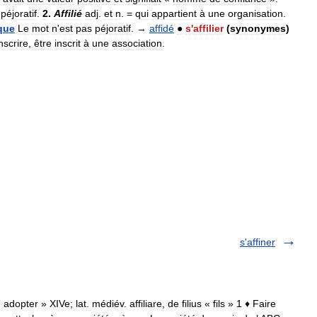
péjoratif
.
2
.
Affilié
adj
.
et
n
. =
qui
appartient
à
une
organisation
.
que
Le
mot
n
'
est
pas
péjoratif
. →
affidé
●
s
'
affilier
(
synonymes
)
nscrire
,
être
inscrit
à
une
association
.
s'affiner
« adopter » XIVe; lat. médiév. affiliare, de filius « fils » 1 ♦ Faire